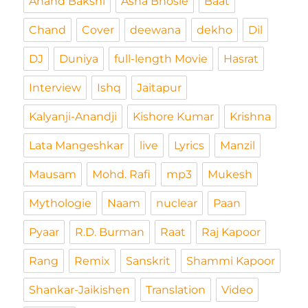
Anand Bakshi
Asha Bhosle
Baat
Chand
Cover
deewana
dekho
Dil
DJ
Duniya
full-length Movie
Hasrat
Interview
Ishq
Jaitapur
Kalyanji-Anandji
Kishore Kumar
Krishna
Lata Mangeshkar
live
Lyrics
Manzil
Mausam
Mohd. Rafi
mp3
Mukesh
Mythologie
Naam
nuclear
Paan
Pyaar
R.D. Burman
Raat
Raj Kapoor
Rang
Remix
Sanskrit
Shammi Kapoor
Shankar-Jaikishen
Translation
Video