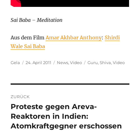
Sai Baba – Meditation
Aus dem Film
Amar Akhbar Anthony
:
Shirdi
Wale Sai Baba
Autor
Veröffentlicht
Kategorien
Schlagwörter
Gela
24. April 2011
News
,
Video
Guru
,
Shiva
,
Video
am
Beitragsnavigation
ZURÜCK
Proteste gegen Areva-
Vorheriger
Beitrag:
Reaktoren in Indien:
Atomkraftgegner erschossen