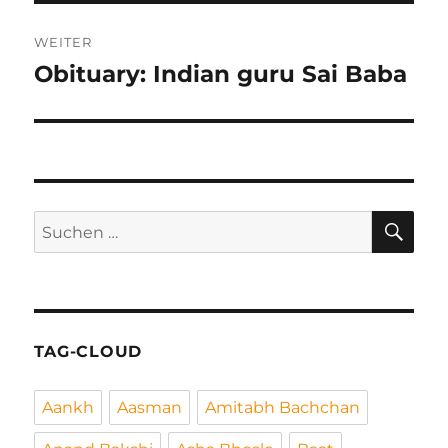
WEITER
Obituary: Indian guru Sai Baba
Nächster
Beitrag:
SU
Suchen
nach:
TAG-CLOUD
Aankh
Aasman
Amitabh Bachchan