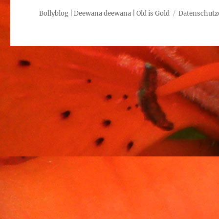
Bollyblog | Deewana deewana | Old is Gold
Datenschutz