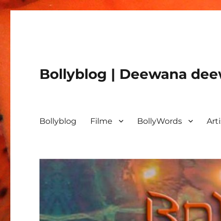
Bollyblog | Deewana deew
Bollyblog
Filme
BollyWords
Art