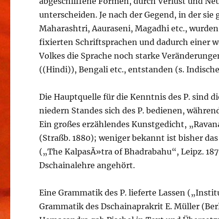
abgeschliffene Formen, durch Verlust und N
unterscheiden. Je nach der Gegend, in der si
Maharashtri, Aauraseni, Magadhi etc., wurde
fixierten Schriftsprachen und dadurch einer
Volkes die Sprache noch starke Veränderungen
((Hindi)), Bengali etc., entstanden (s. Indisch
Die Hauptquelle für die Kenntnis des P. sind 
niedern Standes sich des P. bedienen, während
Ein großes erzählendes Kunstgedicht, „Ravan
(Straßb. 1880); weniger bekannt ist bisher da
(„The KalpasÃ»tra of Bhadrabahu“, Leipz. 187
Dschainalehre angehört.
Eine Grammatik des P. lieferte Lassen („Instit
Grammatik des Dschainaprakrit E. Müller (Berl