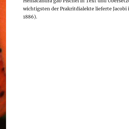
Hemacandra gab Pischel in Text und Übersetzu
wichtigsten der Prakritdialekte lieferte Jaco
1886).