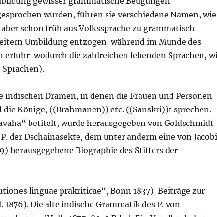
eubildung gewisser grammatische Beugungen
e gesprochen wurden, führen sie verschiedene Namen, wie
n aber schon früh aus Volkssprache zu grammatisch
 weitern Umbildung entzogen, während im Munde des
 erfuhr, wodurch die zahlreichen lebenden Sprachen, w
e Sprachen).
die indischen Dramen, in denen die Frauen und Personen
 die Könige, ((Brahmanen)) etc. ((Sanskri))t sprechen.
avaha“ betitelt, wurde herausgegeben von Goldschmidt
s P. der Dschainasekte, dem unter anderm eine von Jacob
9) herausgegebene Biographie des Stifters der
utiones linguae prakriticae“, Bonn 1837), Beiträge zur
. 1876). Die alte indische Grammatik des P. von