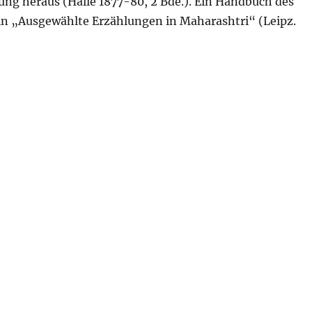
ng heraus (Halle 1877-80, 2 Bde.). Ein Handbuch des
bi in „Ausgewählte Erzählungen in Maharashtri“ (Leipz.