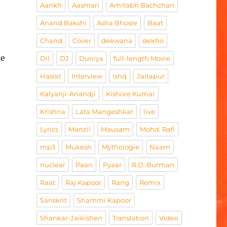
Aankh
Aasman
Amitabh Bachchan
Anand Bakshi
Asha Bhosle
Baat
Chand
Cover
deewana
dekho
ie
Dil
DJ
Duniya
full-length Movie
Hasrat
Interview
Ishq
Jaitapur
Kalyanji-Anandji
Kishore Kumar
Krishna
Lata Mangeshkar
live
Lyrics
Manzil
Mausam
Mohd. Rafi
i
mp3
Mukesh
Mythologie
Naam
nuclear
Paan
Pyaar
R.D. Burman
Raat
Raj Kapoor
Rang
Remix
Sanskrit
Shammi Kapoor
Shankar-Jaikishen
Translation
Video