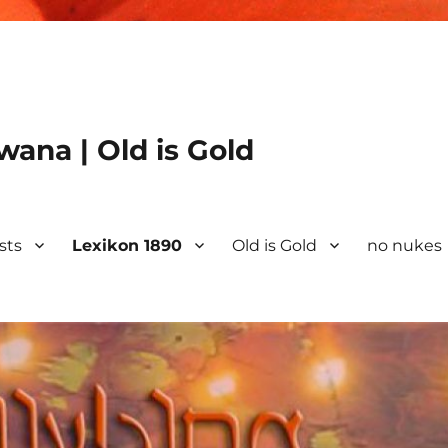
ana | Old is Gold
ists
Lexikon 1890
Old is Gold
no nukes