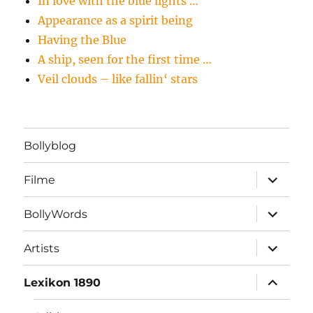
In love with the blue lights …
Appearance as a spirit being
Having the Blue
A ship, seen for the first time …
Veil clouds – like fallin‘ stars
Bollyblog
Unterme
Filme
öffnen
Unterme
BollyWords
öffnen
Unterme
Artists
öffnen
Unterme
Lexikon 1890
öffnen