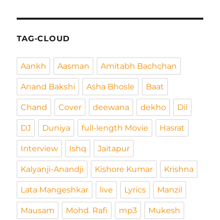
TAG-CLOUD
Aankh
Aasman
Amitabh Bachchan
Anand Bakshi
Asha Bhosle
Baat
Chand
Cover
deewana
dekho
Dil
DJ
Duniya
full-length Movie
Hasrat
Interview
Ishq
Jaitapur
Kalyanji-Anandji
Kishore Kumar
Krishna
Lata Mangeshkar
live
Lyrics
Manzil
Mausam
Mohd. Rafi
mp3
Mukesh