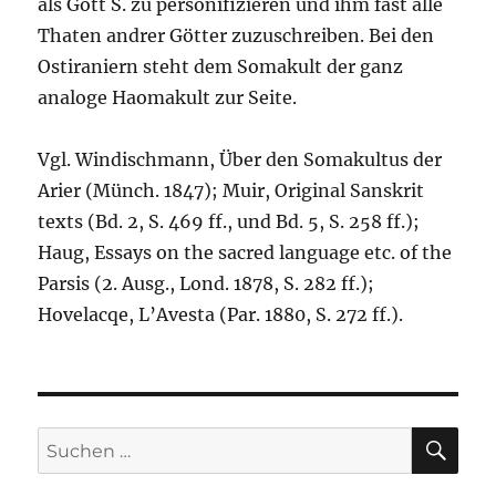
als Gott S. zu personifizieren und ihm fast alle
Thaten andrer Götter zuzuschreiben. Bei den
Ostiraniern steht dem Somakult der ganz
analoge Haomakult zur Seite.
Vgl. Windischmann, Über den Somakultus der
Arier (Münch. 1847); Muir, Original Sanskrit
texts (Bd. 2, S. 469 ff., und Bd. 5, S. 258 ff.);
Haug, Essays on the sacred language etc. of the
Parsis (2. Ausg., Lond. 1878, S. 282 ff.);
Hovelacqe, L’Avesta (Par. 1880, S. 272 ff.).
SU
Suchen
nach: