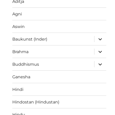
Aditja
Agni
Aswin
Unterme
Baukunst (Inder)
öffnen
Unterme
Brahma
öffnen
Unterme
Buddhismus
öffnen
Ganesha
Hindi
Hindostan (Hindustan)
Hindu