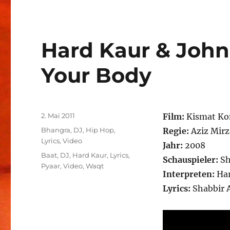
Hard Kaur & Joh
Your Body
Veröffentlicht
2. Mai 2011
Film:
Kismat Ko
am
Kategorien
Bhangra
,
DJ
,
Hip Hop
,
Regie:
Aziz Mirz
Lyrics
,
Video
Jahr:
2008
Schlagwörter
Baat
,
DJ
,
Hard Kaur
,
Lyrics
,
Schauspieler:
Sh
Pyaar
,
Video
,
Waqt
Interpreten:
Har
Lyrics:
Shabbir