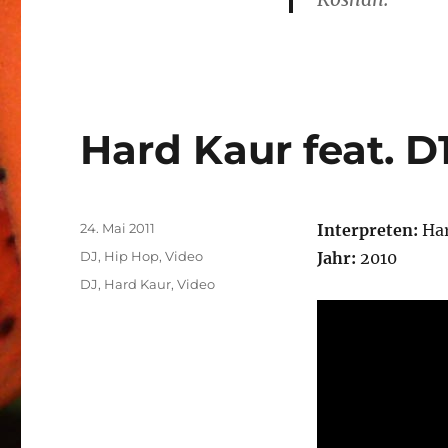
Hard Kaur feat. D
Veröffentlicht
24. Mai 2011
Interpreten:
Har
am
Kategorien
DJ
,
Hip Hop
,
Video
Jahr:
2010
Schlagwörter
DJ
,
Hard Kaur
,
Video