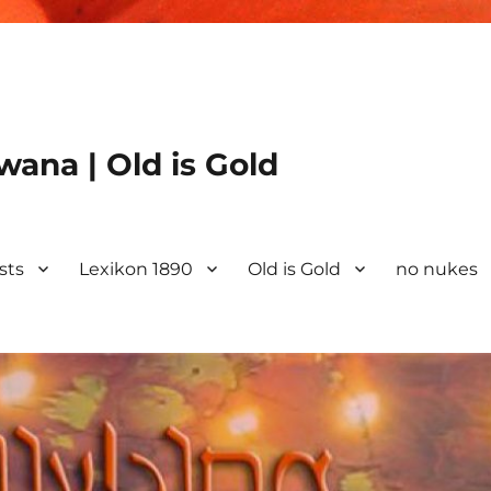
ana | Old is Gold
ists
Lexikon 1890
Old is Gold
no nukes