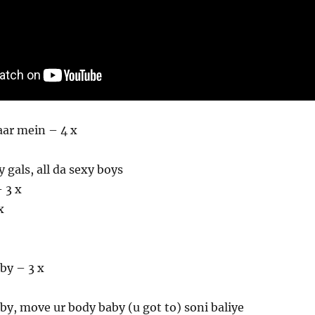
aar mein – 4 x
y gals, all da sexy boys
 3 x
x
by – 3 x
y, move ur body baby (u got to) soni baliye