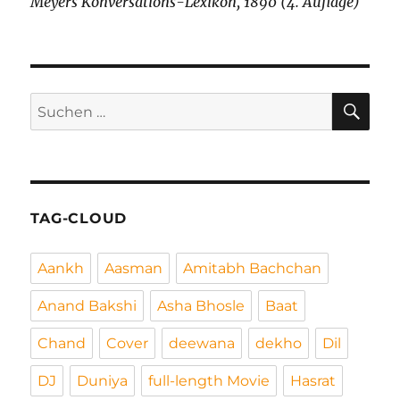
Meyers Konversations-Lexikon, 1890 (4. Auflage)
SU
Suchen
nach:
TAG-CLOUD
Aankh
Aasman
Amitabh Bachchan
Anand Bakshi
Asha Bhosle
Baat
Chand
Cover
deewana
dekho
Dil
DJ
Duniya
full-length Movie
Hasrat