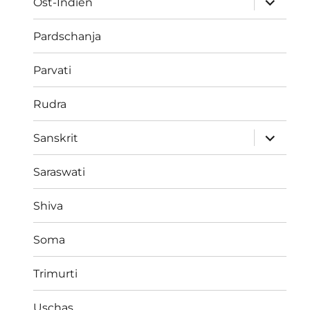
Ost-Indien
öffnen
Pardschanja
Parvati
Rudra
Unterme
Sanskrit
öffnen
Saraswati
Shiva
Soma
Trimurti
Uschas