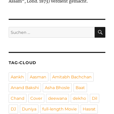
Assam“, Lond. 1873) verdient gemacht.
SU
Suchen
nach:
TAG-CLOUD
Aankh
Aasman
Amitabh Bachchan
Anand Bakshi
Asha Bhosle
Baat
Chand
Cover
deewana
dekho
Dil
DJ
Duniya
full-length Movie
Hasrat