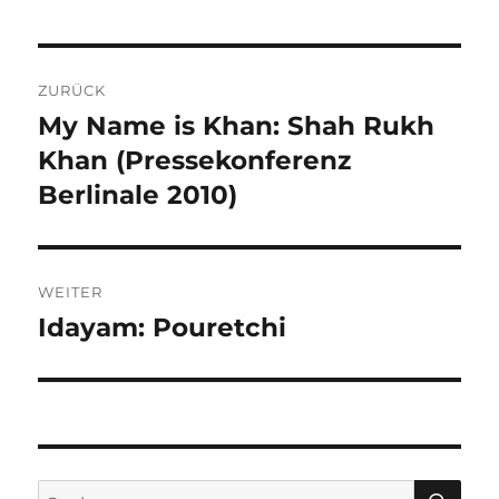
Beitragsnavigation
ZURÜCK
My Name is Khan: Shah Rukh
Vorheriger
Beitrag:
Khan (Pressekonferenz
Berlinale 2010)
WEITER
Idayam: Pouretchi
Nächster
Beitrag:
SU
Suchen