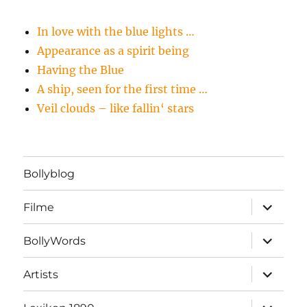
In love with the blue lights …
Appearance as a spirit being
Having the Blue
A ship, seen for the first time …
Veil clouds – like fallin‘ stars
Bollyblog
Unterme
Filme
öffnen
Unterme
BollyWords
öffnen
Unterme
Artists
öffnen
Unterme