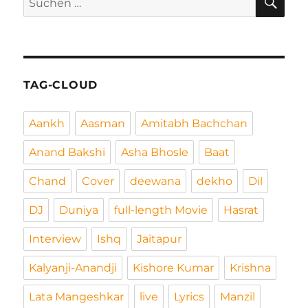
nach:
TAG-CLOUD
Aankh
Aasman
Amitabh Bachchan
Anand Bakshi
Asha Bhosle
Baat
Chand
Cover
deewana
dekho
Dil
DJ
Duniya
full-length Movie
Hasrat
Interview
Ishq
Jaitapur
Kalyanji-Anandji
Kishore Kumar
Krishna
Lata Mangeshkar
live
Lyrics
Manzil