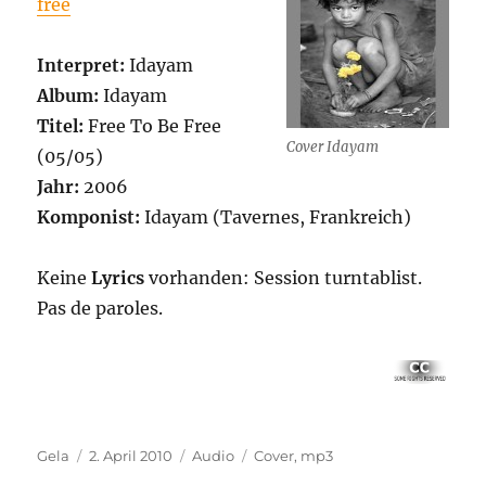
free
Interpret:
Idayam
Album:
Idayam
Titel:
Free To Be Free
Cover Idayam
(05/05)
Jahr:
2006
Komponist:
Idayam (Tavernes, Frankreich)
Keine
Lyrics
vorhanden: Session turntablist.
Pas de paroles.
Autor
Veröffentlicht
Kategorien
Schlagwörter
Gela
2. April 2010
Audio
Cover
,
mp3
am