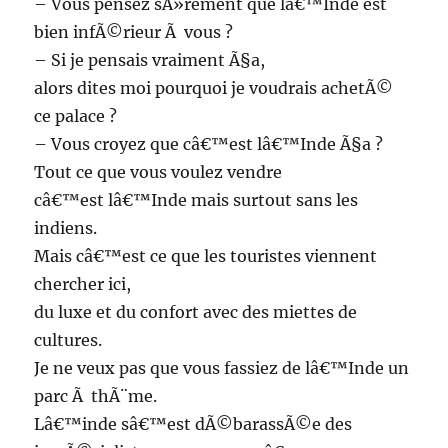
– Vous pensez sÃ»rement que lâ€™Inde est
bien infÃ©rieur Ã vous ?
– Si je pensais vraiment Ã§a,
alors dites moi pourquoi je voudrais achetÃ©
ce palace ?
– Vous croyez que câ€™est lâ€™Inde Ã§a ?
Tout ce que vous voulez vendre
câ€™est lâ€™Inde mais surtout sans les
indiens.
Mais câ€™est ce que les touristes viennent
chercher ici,
du luxe et du confort avec des miettes de
cultures.
Je ne veux pas que vous fassiez de lâ€™Inde un
parc Ã thÃ¨me.
Lâ€™inde sâ€™est dÃ©barassÃ©e des