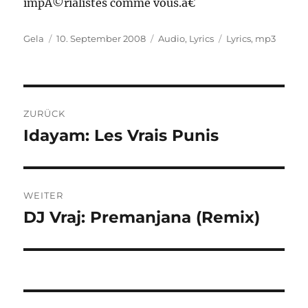
impÃ©rialistes comme vous.â€
Autor
Veröffentlicht
Kategorien
Schlagwörter
Gela
10. September 2008
Audio
,
Lyrics
Lyrics
,
mp3
am
Beitragsnavigation
ZURÜCK
Idayam: Les Vrais Punis
Vorheriger
Beitrag:
WEITER
DJ Vraj: Premanjana (Remix)
Nächster
Beitrag: