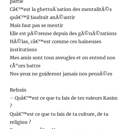
partie
Câ€™est la ghettoÃ¯sation des mentalitÃ©s
quâ€™il faudrait anÃ©antir
Mais faut pas se mentir
Elle est pÃ©renne depuis des gÃ©nÃ©rations
HÃ©las, câ€™est comme ces haineuses
institutions
Mes amis sont tous aveugles et on entend nos
cÅ“urs battre
Nos yeux ne guideront jamais nos pensÃ©es
Refrain
– Quâ€™est ce que tu fais de tes valeurs Kasim
?
Quâ€™est ce que tu fais de ta culture, de ta
religion ?