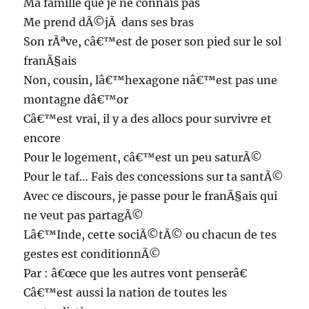
Ma famille que je ne connais pas
Me prend dÃ©jÃ dans ses bras
Son rÃªve, câ€™est de poser son pied sur le sol
franÃ§ais
Non, cousin, lâ€™hexagone nâ€™est pas une
montagne dâ€™or
Câ€™est vrai, il y a des allocs pour survivre et
encore
Pour le logement, câ€™est un peu saturÃ©
Pour le taf… Fais des concessions sur ta santÃ©
Avec ce discours, je passe pour le franÃ§ais qui
ne veut pas partagÃ©
Lâ€™Inde, cette sociÃ©tÃ© ou chacun de tes
gestes est conditionnÃ©
Par : â€œce que les autres vont penserâ€
Câ€™est aussi la nation de toutes les