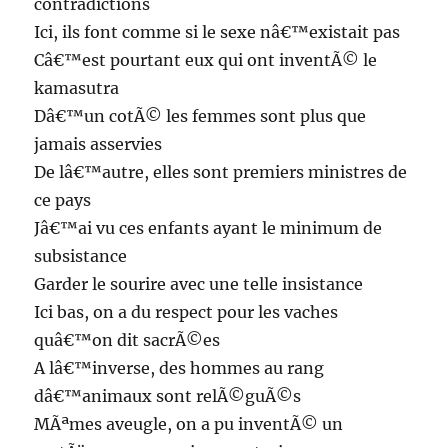
contradictions
Ici, ils font comme si le sexe nâ€™existait pas
Câ€™est pourtant eux qui ont inventÃ© le
kamasutra
Dâ€™un cotÃ© les femmes sont plus que
jamais asservies
De lâ€™autre, elles sont premiers ministres de
ce pays
Jâ€™ai vu ces enfants ayant le minimum de
subsistance
Garder le sourire avec une telle insistance
Ici bas, on a du respect pour les vaches
quâ€™on dit sacrÃ©es
A lâ€™inverse, des hommes au rang
dâ€™animaux sont relÃ©guÃ©s
MÃªmes aveugle, on a pu inventÃ© un