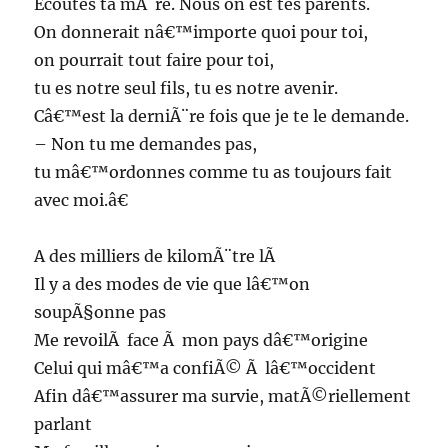
Ecoutes ta mÃ¨re. Nous on est tes parents.
On donnerait nâ€™importe quoi pour toi,
on pourrait tout faire pour toi,
tu es notre seul fils, tu es notre avenir.
Câ€™est la derniÃ¨re fois que je te le demande.
– Non tu me demandes pas,
tu mâ€™ordonnes comme tu as toujours fait
avec moi.â€
A des milliers de kilomÃ¨tre lÃ
Il y a des modes de vie que lâ€™on
soupÃ§onne pas
Me revoilÃ face Ã mon pays dâ€™origine
Celui qui mâ€™a confiÃ© Ã lâ€™occident
Afin dâ€™assurer ma survie, matÃ©riellement
parlant