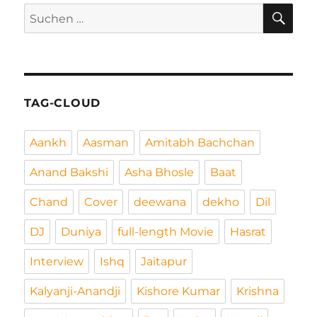
SU
Suchen
nach:
TAG-CLOUD
Aankh
Aasman
Amitabh Bachchan
Anand Bakshi
Asha Bhosle
Baat
Chand
Cover
deewana
dekho
Dil
DJ
Duniya
full-length Movie
Hasrat
Interview
Ishq
Jaitapur
Kalyanji-Anandji
Kishore Kumar
Krishna