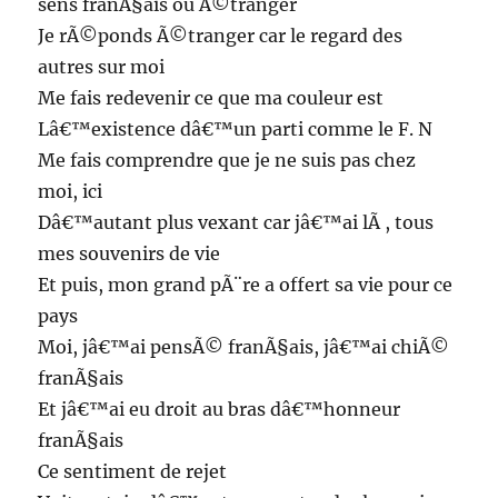
sens franÃ§ais ou Ã©tranger
Je rÃ©ponds Ã©tranger car le regard des
autres sur moi
Me fais redevenir ce que ma couleur est
Lâ€™existence dâ€™un parti comme le F. N
Me fais comprendre que je ne suis pas chez
moi, ici
Dâ€™autant plus vexant car jâ€™ai lÃ , tous
mes souvenirs de vie
Et puis, mon grand pÃ¨re a offert sa vie pour ce
pays
Moi, jâ€™ai pensÃ© franÃ§ais, jâ€™ai chiÃ©
franÃ§ais
Et jâ€™ai eu droit au bras dâ€™honneur
franÃ§ais
Ce sentiment de rejet