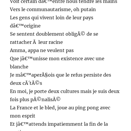
Voit certain dâ€™entre nous tendre les mains
Vers le communautarisme, oh putain
Les gens qui vivent loin de leur pays
dâ€™origine
Se sentent doublement obligÃ© de se
rattacher Ã leur racine
Amma, appa ne veulent pas
Que jâ€™unisse mon existence avec une
blanche
Je mâ€™aperÃ§ois que le refus persiste des
deux cÃ´tÃ©s
En moi, je porte deux cultures mais je suis deux
fois plus pÃ©nalisÃ©
La France et le bled, joue au ping pong avec
mon esprit
Et jâ€™attends impatiemment la fin de la