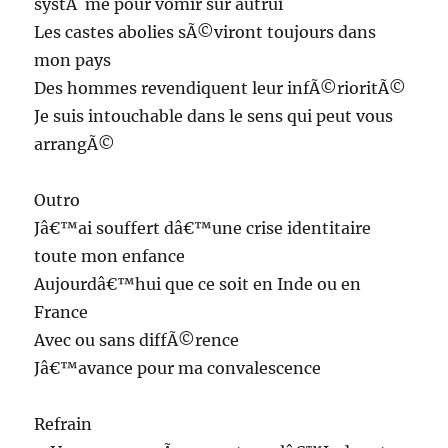
systÃ¨me pour vomir sur autrui
Les castes abolies sÃ©viront toujours dans
mon pays
Des hommes revendiquent leur infÃ©rioritÃ©
Je suis intouchable dans le sens qui peut vous
arrangÃ©
Outro
Jâ€™ai souffert dâ€™une crise identitaire
toute mon enfance
Aujourdâ€™hui que ce soit en Inde ou en
France
Avec ou sans diffÃ©rence
Jâ€™avance pour ma convalescence
Refrain