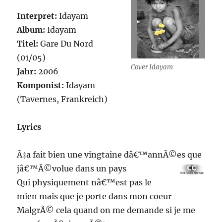
Interpret:
Idayam
Album:
Idayam
Titel:
Gare Du Nord
(01/05)
Cover Idayam
Jahr:
2006
Komponist:
Idayam
(Tavernes, Frankreich)
Lyrics
Ã‡a fait bien une vingtaine dâ€™annÃ©es que
jâ€™Ã©volue dans un pays
Qui physiquement nâ€™est pas le
mien mais que je porte dans mon coeur
MalgrÃ© cela quand on me demande si je me